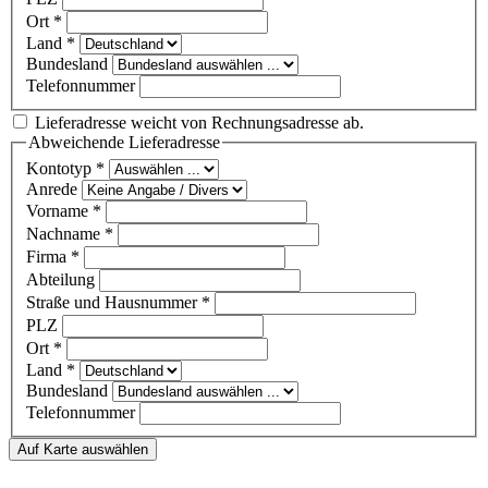
Ort
*
Land
*
Bundesland
Telefonnummer
Lieferadresse weicht von Rechnungsadresse ab.
Abweichende Lieferadresse
Kontotyp
*
Anrede
Vorname
*
Nachname
*
Firma
*
Abteilung
Straße und Hausnummer
*
PLZ
Ort
*
Land
*
Bundesland
Telefonnummer
Auf Karte auswählen